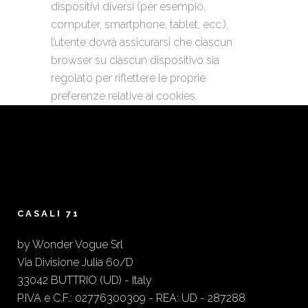
dispositivi diversi (per esempio,
computer, smartphone, tablet, ecc.),
l’utente dovrà assicurarsi che ciascun
browser su ciascun dispositivo sia
regolato per riflettere le proprie
preferenze relative ai cookies.
CASALI 71
by Wonder Vogue Srl
Via Divisione Julia 60/D
33042 BUTTRIO (UD) - Italy
P.IVA e C.F.: 02776300309 - REA: UD - 287288