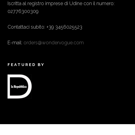
Iscritta al registro imprese di Udine con il numero:
02776300309
Contattaci subito: +39 3456025523
E-mail:
orders@wondervogue.com
FEATURED BY